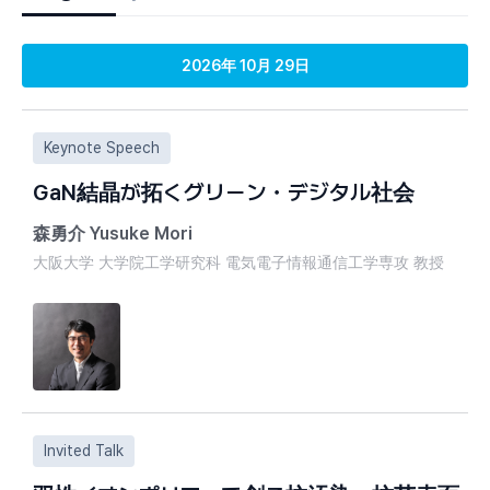
2026年 10月 29日
Keynote Speech
GaN結晶が拓くグリーン・デジタル社会
森勇介 Yusuke Mori
大阪大学 大学院工学研究科 電気電子情報通信工学専攻 教授
1989年 大阪大学工学部卒業、1991年 同大学院工学研
講師、助教授を経て、2007年教授に就任。結晶に関する
2005年 創晶、2016年 創晶超光、2020年 teamGaNを起業
2013年に起業した創晶應心はカウンセリングを手掛ける大
心理学的アプローチによる創造力活性化を提唱。2013年に
Invited Talk
弘法大師の教えに基づいた自己啓発法・人材育成法を開発