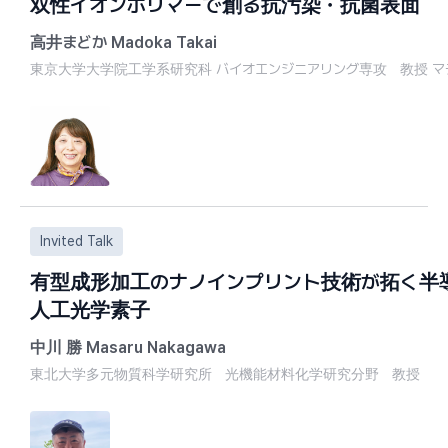
双性イオンポリマーで創る抗汚染・抗菌表面
高井まどか Madoka Takai
東京大学大学院工学系研究科 バイオエンジニアリング専攻 教授 
学歴
1999年3月 早稲田大学大学院理工学研究科博士課程
（応用化学専攻） 修了
職歴
1990年4月〜1991年7月 株式会社東芝
Invited Talk
1999年4月〜2001年3月 （社）科学技術振興事業団、
科学技術特別研究員
有型成形加工のナノインプリント技術が拓く半
旧経済産業省電子技術総合研究所、薄膜シリコン太陽電
人工光学素子
2001年4月〜2003年3月
東京大学大学院工学系研究科、マテリアル工学専攻 助手
中川 勝 Masaru Nakagawa
2003年4月〜2007年3月 同上、マテリアル工学専攻 講師
東北大学多元物質科学研究所 光機能材料化学研究分野 教授
2007年4月〜2010年12月 同上、同専攻 准教授
2011年1月〜 同上、バイオエンジニアリング専攻 教授
1997年上智大学大学院 博士後期課程修了 博士（工学
専門分野