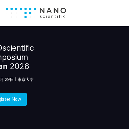
cientific
posium
an
2026
0月 29日 | 東京大学
ister Now