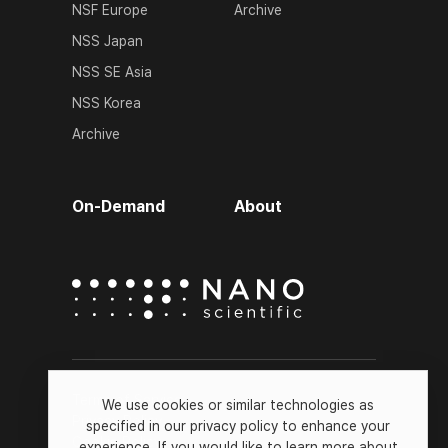
NSF Europe
Archive
NSS Japan
NSS SE Asia
NSS Korea
Archive
On-Demand
About
Terms of Service
We use cookies or similar technologies as
Privacy Policy
specified in our privacy policy to enhance your
Cookie Policy
experience. If you would like to learn more about