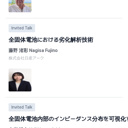
（緒方直哉教授）、1997年より東京工業大学資源化学研
生体分子や細胞と材料との界面に関する基礎（バイオインタ
（光機能化学研究分野 市村國宏教授）、2002年より同
および人工臓器、バイオセンサー、バイオ燃料電池といった
（集積分子工学研究分野 彌田智一教授）、
ヘルスケアデバイスの開発を目指した生体適合性を有する双
2008年より現職の東北大学多元物質科学研究所教授、その間
酵素とハイドロゲルの複合材料の創製
Invited Talk
2020年所長補佐（ネットワーク型共同研究拠点担当）、20
業績
2021年高分子・ハイブリッド材料研究センター長、
1) Cross‐linked zwitterionic copolymer‐modified cellulose a
全固体電池における劣化解析技術
2021年よりマテリアル・計測ハイブリッド材料研究センタ
membranes to reduce protein adsorption, S. Otomo, T. Mas
2025年より半導体クリエイティビティハブ(S-HUB)兼任
藤野 渚彩 Nagisa Fujino
Nakatsuka, Y. Matsuo, M. Takai, MRS Communications,16,
専門分野 高分子科学、ナノ・マイクロ科学、ナノ加工技
2) A comparison study of cell-membrane mimetic phospho
株式会社日産アーク
現在の研究テーマ
having methacrylamide and methacrylate main chain、J. Li, Y
光学低倍率での一桁ナノ精度の位置合わせ技術の創世と実
Ji, I. Tanaka, X. Huang, M. Takai, Chemical Engineering Jour
2019年に名城大学農学部応用生物化学科を卒業後、同年
半導体技術による人工光合成反応場（メタサイト）の創製
2026
ナノインデンテーションおよび走査プローブ顕微鏡（SPM
（特にアンモニア合成）
3) Molecular Permeability Behavior and Catalytic Effectiven
本講演では、
Polymer Hydrogel-Enzyme Hybrid Nanocarrier, X. Huang, J. L
現在主流のリチウムイオン電池の電解液を固体材料に置き
Chantipmanee, Y. Dote, Y. Xu, M. Takai, Biomacromolecules
全固体電池は、発火リスクの大幅な低減に加え、高出力化
4) Conductive and flexible gold-coated polylactic acid nan
Invited Talk
その実用化・高性能化には、全固体電池特有の劣化メカニ
electrochemical aptasensor for monitoring cortisol level in 
走査型広がり抵抗顕微鏡法（SSRM）およびX線光電子分光
全固体電池内部のインピーダンス分布を可視化
M. Koumbia, M. Takai, Bioelectrochemistry, 163, 108908, 
電池性能低下の要因解明に向けた評価手法について解説す
5) Biocompatible Core−Shell Microneedle Sensor Filled wit