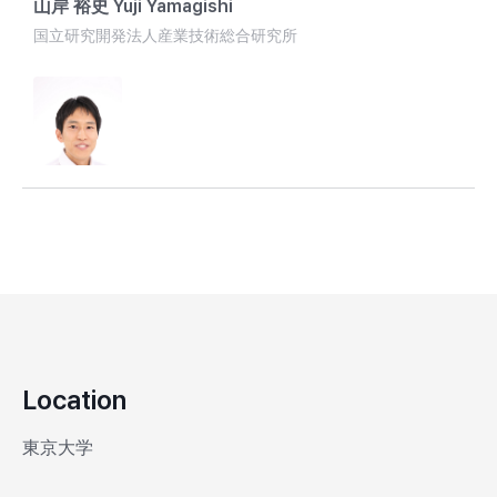
山岸 裕史 Yuji Yamagishi
Polymer Hydrogel for Rapid Continuous Transdermal Monitor
国立研究開発法人産業技術総合研究所
Chino, T. Kasama, R. Miyake, S. Mitsuzawa, Y. Luan, N. B. A
and M. Takai, ACS Nano, 18, 39, 26541–26559, 2024
産業技術総合研究所電池技術研究部門主任研究員。
6) High-Quality Three-Dimensionally Cultured Cells Using I
2016年に京都大学大学院工学研究科博士後期課程を修了。
Diblock Copolymers Containing Different Ratios of Zwitter
その後、東北大学電気通信研究所特任助教、
Ogiwara, T. Nakano, K. Baba, T. Masuda, M. Takai, ACS Appl
パナソニックホールディングス株式会社主任研究員を経て、2
Interfaces, 16(34), 44575-44589, 2024
現在は、原子間力顕微鏡（AFM）技術を基盤とした、
7) Stability Enhancement by Hydrophobic Anchoring and a
二次電池などのエネルギーデバイスを対象とした解析技術の
Structure of a Phospholipid Copolymer Film for Medical Dev
本発表では、全固体電池の解析技術を紹介する。全固体電
Masuda, S. Hara, Y. Matsuo, Y. Liu, H. Aoki, Y. Asano, K. Miy
電池内部で生じる抵抗成分の発生位置とその変化を明らかに
Ono, T. Isoyama, M. Takai, ACS Applied Materials & Interfa
具体的には、AFMを用いて複合電極内部の交流電位応答を
39104-39116, 2024
インピーダンス分布を可視化する技術について紹介する。さ
8) Antimicrobial Peptide Assembly on Zwitterionic Polymer
充放電状態および劣化に伴う分布変化を解析し、
Down Biofilm Formation, Y. Kozuka, T. Masuda, N. Isu, M. Ta
従来の電気化学インピーダンス分光法との対応関係や、電
Location
(13), 7029-7037, 2024
輸送を律速する要因を調べた結果についても紹介する。
9) Enzyme stability in polymer hydrogel–enzyme hybrid nano
東京大学
phosphorylcholine group, X. Huang, J. Li, Y. Araki, T.Wada, 
Adv., 14, 18807–18814, 2024